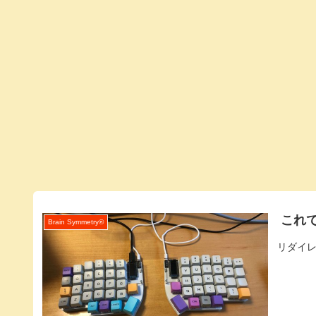
これで
Brain Symmetry®️
リダイ