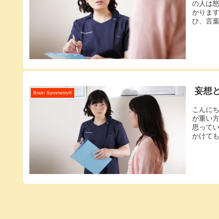
の人は
かりま
ひ、言葉
妄想
Brain Symmetry®️
こんに
が重い
思って
かけても