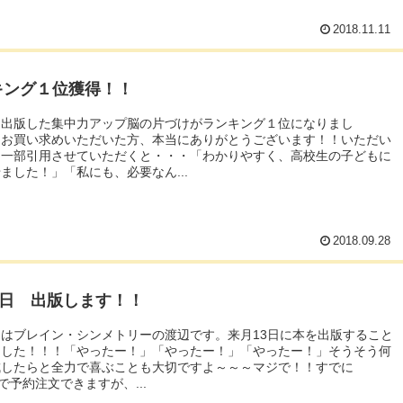
2018.11.11
キング１位獲得！！
、出版した集中力アップ脳の片づけがランキング１位になりまし
！お買い求めいただいた方、本当にありがとうございます！！いただい
を一部引用させていただくと・・・「わかりやすく、高校生の子どもに
ました！」「私にも、必要なん...
2018.09.28
3日 出版します！！
はブレイン・シンメトリーの渡辺です。来月13日に本を出版すること
ました！！！「やったー！」「やったー！」「やったー！」そうそう何
成したらと全力で喜ぶことも大切ですよ～～～マジで！！すでに
nで予約注文できますが、...