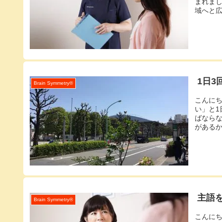
まれま
域へと広
1日
Brain Symmetry®️
こんに
い」と1
ばなら
があるか
主語
Brain Symmetry®️
こんに