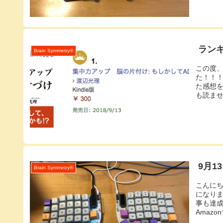
ラン
Brain Symmetry®️
この度
た！！
た感想
も読ませ
9月1
Brain Symmetry®️
こんにち
になり
事も達
Amazo