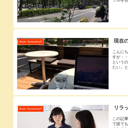
現在
Brain Symmetry®️
こんに
すが・
という
たい」と
リラ
Brain Symmetry®️
この記
で誰で