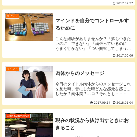
葉も使ってあらわすこと良い悪いなどと判断しないこ...
2017.07.27
マインド
マインドを自分でコントロールす
るために
こんな経験がありませんか？「落ちつきた
いのに できない」「頑張っているのに
うまく行かない」「つい興奮してしまう」
このような状態は以前は、心構えの問題だ
2017.06.06
と言われてきましたが私から言わせると違
います。だって、頭の中では「〇〇の状態
になりたい」...
マインド
肉体からのメッセージ
今日のタイトル肉体からのメッセージこれ
を見た時、音にした時どんな感覚を感じま
したか？肉体美？エロ？それとも・・・例
えば、朝全身が筋肉痛で痛かったとしま
2017.09.14
2018.01.04
す。ボギボギ バギバギっていうくらい体
を動かすと痛い。そんな状況の時「日頃の
運動不足を知ら...
Brain Symmetry®️
現在の状況から抜け出すときにお
きること