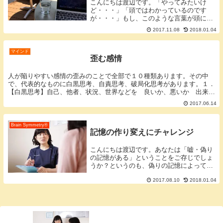
こんにちは渡辺です。「やってみたいけ
ど・・・」「頭ではわかっているのです
が・・・」もし、このような言葉が頭に浮
かんだのなら注意してください。というの
2017.11.08
2018.01.04
も、「現状を変えたくない」というサイン
だからです。「現状を変えたい」と思って
いても「現状を変...
マインド
歪む感情
人が陥りやすい感情の歪みのことで全部で１０種類あります。その中
で、代表的なものに白黒思考、自責思考、破局化思考があります。１．
【白黒思考】自己、他者、状況、世界などを 良いか、悪いか 出来た
か、出来なかったか
2017.06.14
Brain Symmetry®️
記憶の作り変えにチャレンジ
こんにちは渡辺です。あなたは「嘘・偽り
の記憶がある」ということをご存じでしょ
うか？というのも、偽りの記憶によって離
人感、不安感、虚脱感などが大きくなるこ
2017.08.10
2018.01.04
とがあるからです。安心してください。見
方を変えると望ましい記憶に、過去の忌々
しい記憶を変...