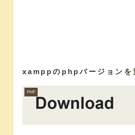
xamppのphpバージョン
PHP