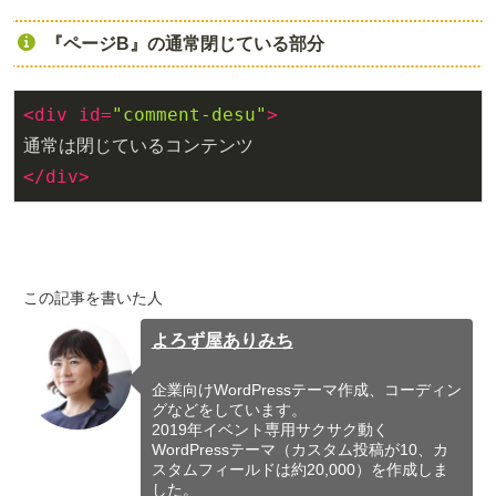
『ページB』の通常閉じている部分
<
div
id
=
"comment-desu"
>
</
div
>
この記事を書いた人
よろず屋ありみち
企業向けWordPressテーマ作成、コーディン
グなどをしています。
2019年イベント専用サクサク動く
WordPressテーマ（カスタム投稿が10、カ
スタムフィールドは約20,000）を作成しま
した。