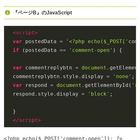
『ページB』のJavaScript
<
script
>
var
 postedData = 
'<?php echo($_POST['
com
if
 (postedData == 
'comment-open'
) {

var
 commentreplybtn = 
document
.getElemen
  commentreplybtn.style.display = 
'none'
;

var
 respond = 
document
.getElementById(
'r
  respond.style.display = 
'block'
;

  }

</
script
>
<?php echo($_POST['comment-open']); ?>