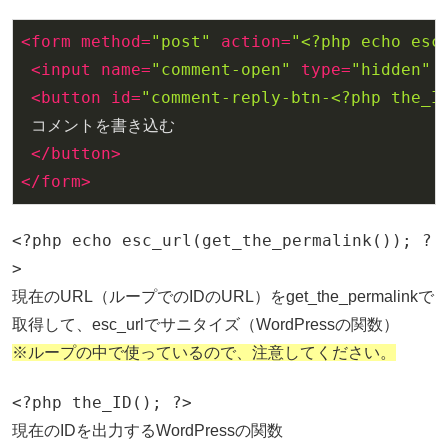
<
form
method
=
"post"
action
=
"<?php echo esc
<
input
name
=
"comment-open"
type
=
"hidden"
<
button
id
=
"comment-reply-btn-<?php the_I
 コメントを書き込む

</
button
>
</
form
>
<?php echo esc_url(get_the_permalink()); ?
>
現在のURL（ループでのIDのURL）をget_the_permalinkで
取得して、esc_urlでサニタイズ（WordPressの関数）
※ループの中で使っているので、注意してください。
<?php the_ID(); ?>
現在のIDを出力するWordPressの関数