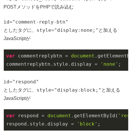
POSTメソッドをPHPで読み込む
id="comment-reply-btn"
style="display:none;"
としたタグに、
と加える
JavaScriptが
var
 commentreplybtn = 
document
.getElementB
commentreplybtn.style.display = 
'none'
id="respond"
style="display:block;"
としたタグに、
と加える
JavaScriptが
var
 respond = 
document
.getElementById(
'res
respond.style.display = 
'block'