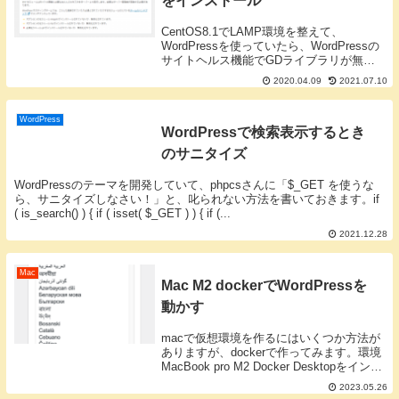
をインストール
CentOS8.1でLAMP環境を整えて、
WordPressを使っていたら、WordPressの
サイトヘルス機能でGDライブラリが無い
よ！と叱られたので、GDライブラリをイ
2020.04.09
2021.07.10
ンストールします。CentOS8.2も同じで
す！インストールできるラ...
WordPress
WordPressで検索表示するとき
のサニタイズ
WordPressのテーマを開発していて、phpcsさんに「$_GET を使うな
ら、サニタイズしなさい！」と、叱られない方法を書いておきます。if
( is_search() ) { if ( isset( $_GET ) ) { if (...
2021.12.28
Mac
Mac M2 dockerでWordPressを
動かす
macで仮想環境を作るにはいくつか方法が
ありますが、dockerで作ってみます。環境
MacBook pro M2 Docker Desktopをインス
トール済みdocker-compose.ymlの作成書類
2023.05.26
フォルダの下に任意のフォルダを用意...