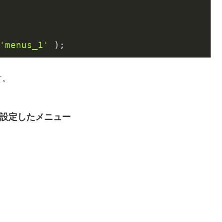
'menus_1'
 ); 
す。
設定したメニュー