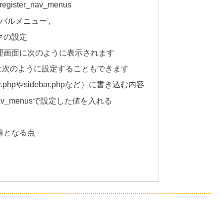
ister_nav_menus
ローバルメニュー',
クの設定
理画面に次のように表示されます
は次のように設定することもできます
phpやsidebar.phpなど）に書き込む内容
ter_nav_menusで設定した値を入れる
題となる点