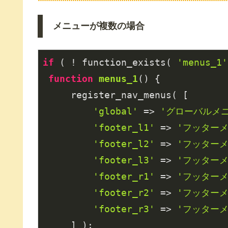
メニューが複数の場合
if
 ( ! function_exists( 
'menus_1'
function
menus_1
()
{

     register_nav_menus( [

'global'
 => 
'グローバルメ
'footer_l1'
 => 
'フッターメ
'footer_l2'
 => 
'フッターメ
'footer_l3'
 => 
'フッターメ
'footer_r1'
 => 
'フッターメ
'footer_r2'
 => 
'フッターメ
'footer_r3'
 => 
'フッターメ
     ] );
