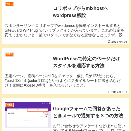
WEB
ロリポップからmixhostへ
wordpress移設
スポンサーリンクロリポップでwordpressを簡単インストールすると
SiteGuard WP Pluginというプラグインが入っています。これの設定を
変えておかないと、後でログインできなくなる悲惨なことにまず、設定
を変えましょう。Site...
2017.04.26
WEB
WordPressで特定のページだけ
スタイルを適応する方法
固定ページ、投稿ページのIDをチェック！仮にIDが123だったら、
#post-123 h1 {color:#111;}というようにスタイルシートに書き込むだ
け！先頭に#post-ID番号 を入れるということ。
2017.07.01
WEB
Googleフォームで回答があった
ときメールで通知する３つの方法
お問い合わせやアンケートなど様々な使い
方ができるGoogleフォームで、回答（フォ