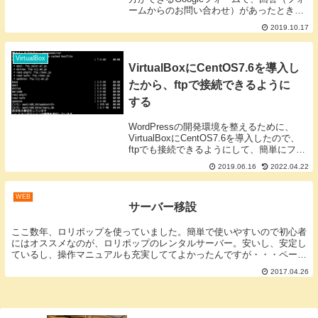
ームからのお問い合わせ）があったとき、
メールで通知する３つの方法です。Google
2019.10.17
フォームの通知を使うグーグルフォームの
設定画面、回答の欄を選択し３つの点を
ク...
VirtualBox
VirtualBoxにCentOS7.6を導入し
たから、ftpで接続できるように
する
WordPressの開発環境を整えるために、
VirtualBoxにCentOS7.6を導入したので、
ftpでも接続できるようにして、簡単にファ
イル管理ができるようにします。環境ホス
2019.06.16
2022.04.22
ト：macOS Mojava バージョン 10.14.5ゲ
ス...
WEB
サーバー移設
ここ数年、ロリポップを使っていました。簡単で使いやすいので初心者
にはオススメなのが、ロリポップのレンタルサーバー。安いし、安定し
ているし、操作マニュアルも充実しててよかったんですが・・・ページ
の表示がのんびり。
2017.04.26