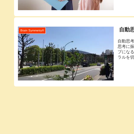
自動
Brain Symmetry®️
自動思
思考に
ブにな
ラルを切