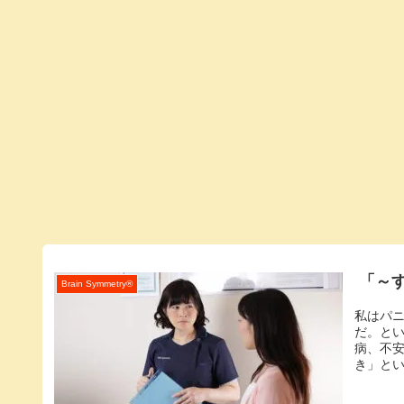
「～
Brain Symmetry®️
私はパ
だ。と
病、不
き」とい