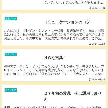
ていて、いつも気になることがあります。
改善する方と改善しない方には大きな違い
2014.10.28
があるのです。どういう事かというと自分
の表面的な意思では「改善したい。」そう
真剣に思ってい...
過去ブログ
コミュニケーションのコツ
こんにちは。ブレイン・シンメトリー代表 渡辺光理です。先日、同窓
会に行って、私の両親よりも年上の年代から２０歳も若い世代の方まで
お話しました。その中でも、現役の方が緊張されていたので、この緊張
をほぐすために共通の話題を持ち出しました。ちなみ...
2014.10.13
過去ブログ
ＮＧな言葉！
渡辺です。今日は、どうしても伝えたいことがあって、書きました。ブ
レイン・シンメトリーで施術を受けた方で、こんな方がいらっしゃいま
した。毎日、自分自身に「落ち着いていこう！」「大丈夫だ！」と励ま
しています。実は、この言葉使ってよさそうに思って...
2014.08.08
過去ブログ
２７年前の常識 今は通用しませ
ん
先日、クライアント様とお話していて、テレビゲーム（ちょっと懐かし