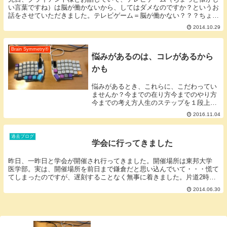
い言葉ですね）は脳が働かないから、してはダメなのですか？というお
話をさせていただきました。テレビゲーム＝脳が働かない？？？ちょっ
と待ってください。テレビゲームって画面を見る→考...
2014.10.29
Brain Symmetry®️
悩みがあるのは、コレがあるから
かも
悩みがあるとき、これらに、こだわってい
ませんか？今までの在り方今までのやり方
今までの考え方人生のステップを１段上が
るには、これらを、手放す必要があるとい
2016.11.04
われています。私も、今まで何度も、何度
も手放してきました。仕事、物、考え方、
価値観、ビリ...
過去ブログ
学会に行ってきました
昨日、一昨日と学会が開催され行ってきました。開催場所は東邦大学
医学部。実は、開催場所を前日まで鎌倉だと思い込んでいて・・・慌て
てしまったのですが、遅刻することなく無事に着きました。片道2時間
～本を読みながら電車に乗っていたら、降りる駅を間...
2014.06.30