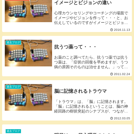
イメージとビジョンの違い
心理カウンセリングやコーチングの場面で
イメージやビジョンを作って・・・と、お
伝えしているのですがイメージとビジョン
は似ている言葉ですが内容が全然ちがいま
2016.11.13
す。ビジョンではなくイメージだと効果が
10分の1以下になってしまいます。一体ど
んな違いが...
過去ブログ
抗うつ薬って・・・
お薬のこと調べてたら、抗うつ薬では抗う
つ薬は、「症状の回復を早めますが、うつ
病の原因そのものは治せません。」ってこ
とは、完全に治すのは難しいってこ
2011.02.24
と・・・やっぱり、お薬だけでは限界があ
るんですね。私の仕事は、本当に必要な仕
事なんだぁ～～一人...
過去ブログ
脳に記憶されるトラウマ
「トラウマ」は、「脳」に記憶されます。
「脳」に記憶されるということは、脳の神
経回路の樹状突起のシナプスが、つながっ
て記憶となるのですが・・・難しい話は、
2012.03.05
止めてあなたが、怪我・転倒・衝撃的な出
来事に遭遇したとき「脳にトラウマが記憶
されます」そ...
過去ブログ