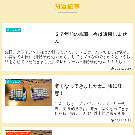
関連記事
過去ブログ
２７年前の常識 今は通用しませ
ん
先日、クライアント様とお話していて、テレビゲーム（ちょっと懐かし
い言葉ですね）は脳が働かないから、してはダメなのですか？というお
話をさせていただきました。テレビゲーム＝脳が働かない？？？ちょっ
と待ってください。テレビゲームって画面を見る→考...
2014.10.29
過去ブログ
寒くなってきましたね。腰に注
意！
こんにちは。ブレイン・シンメトリー代
表 渡辺光理です。随分、寒くなってきま
したね。実は、２０年以上前に雪かきをし
ていたときに腰を痛めてしまいそれから体
2014.11.28
の骨格がズレると腰痛になって動けなくな
ることがたまにあります。正直言うと、昨
日、良くない姿...
Brain Symmetry®️