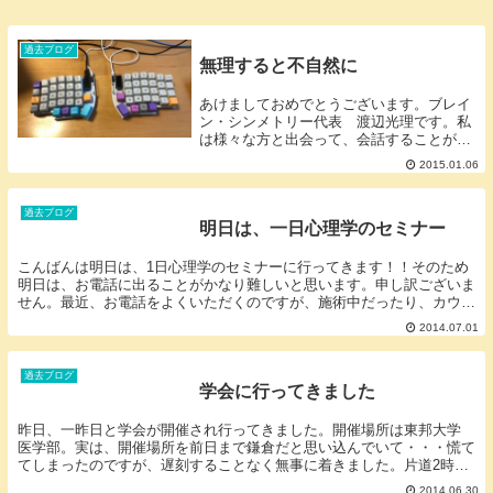
過去ブログ
無理すると不自然に
あけましておめでとうございます。ブレイ
ン・シンメトリー代表 渡辺光理です。私
は様々な方と出会って、会話することがあ
るのですが、体の動きや言葉を聞いている
2015.01.06
と時折、ご自身をつくっている。無理され
ていらっしゃる。ちょっと不自然。という
ように感じる...
過去ブログ
明日は、一日心理学のセミナー
こんばんは明日は、1日心理学のセミナーに行ってきます！！そのため
明日は、お電話に出ることがかなり難しいと思います。申し訳ございま
せん。最近、お電話をよくいただくのですが、施術中だったり、カウン
セリング中だったり本当に出られなくて、申し訳ない...
2014.07.01
過去ブログ
学会に行ってきました
昨日、一昨日と学会が開催され行ってきました。開催場所は東邦大学
医学部。実は、開催場所を前日まで鎌倉だと思い込んでいて・・・慌て
てしまったのですが、遅刻することなく無事に着きました。片道2時間
～本を読みながら電車に乗っていたら、降りる駅を間...
2014.06.30