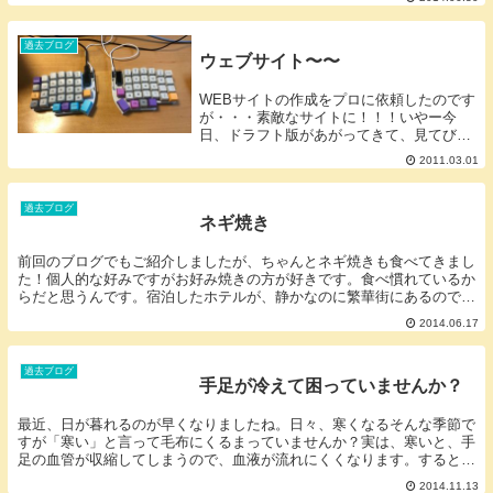
過去ブログ
ウェブサイト〜〜
WEBサイトの作成をプロに依頼したのです
が・・・素敵なサイトに！！！いやー今
日、ドラフト版があがってきて、見てびっ
くり・・・ホント素敵です。明日中に直す
2011.03.01
とこ指摘して、完成って感じですね。ま
だ、公開できないけど、公開するのが楽し
みです。
過去ブログ
ネギ焼き
前回のブログでもご紹介しましたが、ちゃんとネギ焼きも食べてきまし
た！個人的な好みですがお好み焼きの方が好きです。食べ慣れているか
らだと思うんです。宿泊したホテルが、静かなのに繁華街にあるので、
お仕事が終わったあとで、大阪、満喫させていただき...
2014.06.17
過去ブログ
手足が冷えて困っていませんか？
最近、日が暮れるのが早くなりましたね。日々、寒くなるそんな季節で
すが「寒い」と言って毛布にくるまっていませんか？実は、寒いと、手
足の血管が収縮してしまうので、血液が流れにくくなります。すると、
手足の体温が下がり、手が冷たくなってしまうんです...
2014.11.13