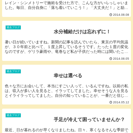
レイン・シンメトリーで施術を受けた方で、こんな方がいらっしゃいま
した。毎日、自分自身に「落ち着いていこう！」「大丈夫だ！」と励ま
しています。実は、この言葉使ってよさそうに思って...
2014.08.08
過去ブログ
水分補給だけは忘れずに！
暑い日が続いていますね。新聞の記事を読んでいたら、東京の平均気温
が、３０年前と比べて、１度上昇しているそうです。たった１度の変化
なのですが、ゲリラ豪雨や、竜巻など私が子供だった時には聞いたこと
も、見たこともないことが多くなってきていますね。...
2014.08.05
過去ブログ
幸せは選べる
色々な方にお会いして、本当にすごい人って、いるんですね。以前の私
は、収入が多い人を見ると、イラッてしてました。幸せそうな人を見る
とイライラってしてました。自分の知っていることが、一番だと信じ込
んでいました。でも、そんなことしても何もならない...
2014.05.12
過去ブログ
手足が冷えて困っていませんか？
最近、日が暮れるのが早くなりましたね。日々、寒くなるそんな季節で