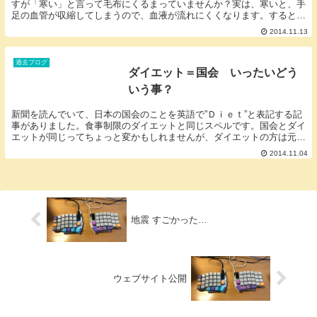
すが「寒い」と言って毛布にくるまっていませんか？実は、寒いと、手
足の血管が収縮してしまうので、血液が流れにくくなります。すると、
手足の体温が下がり、手が冷たくなってしまうんです...
2014.11.13
過去ブログ
ダイエット＝国会 いったいどう
いう事？
新聞を読んでいて、日本の国会のことを英語で”Ｄｉｅｔ”と表記する記
事がありました。食事制限のダイエットと同じスペルです。国会とダイ
エットが同じってちょっと変かもしれませんが、ダイエットの方は元々
は、ギリシャ語の「生活様式」という語源を持って...
2014.11.04
地震 すごかった…
ウェブサイト公開