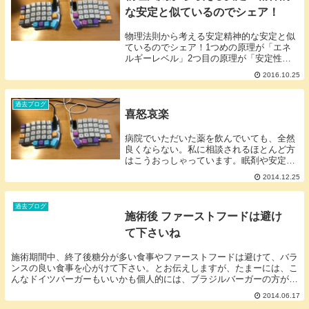
な安定と似ているのでシェア！
物理法則から考える安定精神的な安定と似
ているのでシェア！1つめの原理が「エネ
ルギーレベル」2つ目の原理が「安定性」
すべての物質にはエネルギーがありエネル
2016.10.25
ギーの高い（エネルギー量が多い）エネル
ギーの低い（エネルギー量が少ない）状態
があります。...
過去ブログ
喜怒哀楽
病院でいただいた薬を飲んでいても、全然
良くならない。私に相談されるほとんど方
はこうおっしゃっています。眠剤や安定剤
は、確かに、気分を安定させることが出来
2014.12.25
ますが安定させることしか出来ません。本
来、私たち人間は喜怒哀楽の感情の中で生
きています。...
過去ブログ
施術後 ファーストフードは避け
て下さいね
施術期間中、終了後糖分が多い食事やファーストフードは避けて、バラ
ンスの良い食事を心がけて下さい。とお伝えしますが、たまーには、こ
んなドイツバーガーもいいかも個人的には、ブラジルバーガーの方が美
味しいと思います！くれぐれも、食事のバランスを考...
2014.06.17