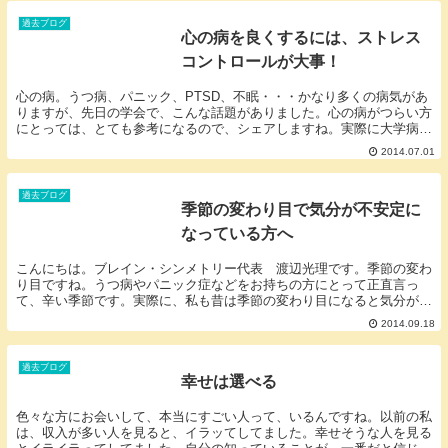
過去ブログ
心の病を良くするには、ストレス
コントロールが大事！
心の病。うつ病、パニック、PTSD、不眠・・・かなり多くの病気があ
りますが、先日の学会で、こんな話題がありました。心の病がつらい方
にとっては、とても参考になるので、シェアしますね。実際に大学病院
などで患者さんを診察されている先生方が、共通し...
2014.07.01
過去ブログ
季節の変わり目で気分が不安定に
なっている方へ
こんにちは。ブレイン・シンメトリー代表 渡辺光理です。季節の変わ
り目ですね。うつ病やパニック症などをお持ちの方にとって正直言っ
て、辛い季節です。実際に、私も昔は季節の変わり目になると気分が不
安定になっていたので、あなたのその気持ち良く分かり...
2014.09.18
過去ブログ
幸せは選べる
色々な方にお会いして、本当にすごい人って、いるんですね。以前の私
は、収入が多い人を見ると、イラッてしてました。幸せそうな人を見る