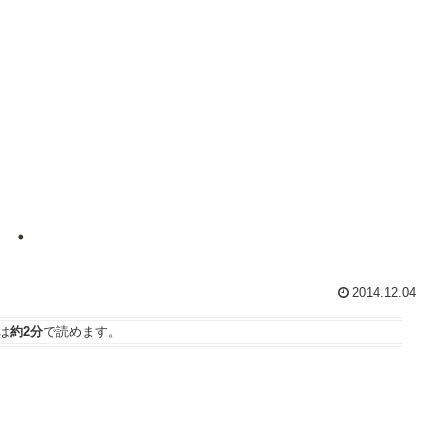
・・
2014.12.04
は
約2分
で読めます。