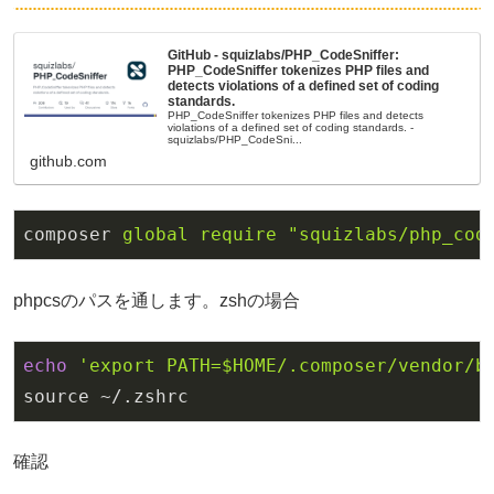
GitHub - squizlabs/PHP_CodeSniffer:
PHP_CodeSniffer tokenizes PHP files and
detects violations of a defined set of coding
standards.
PHP_CodeSniffer tokenizes PHP files and detects
violations of a defined set of coding standards. -
squizlabs/PHP_CodeSni...
github.com
composer 
global
require
"squizlabs/php_cod
phpcsのパスを通します。zshの場合
echo
'export PATH=
$HOME
/.composer/vendor/b
source ~/.zshrc
確認