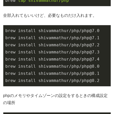
brew
tap shivammathur/php
全部入れてもいいけど、必要なものだけ入れます。
brew install shivammathur/php/php@7.0
brew install shivammathur/php/php@7.
1
brew install shivammathur/php/php@7.
2
brew install shivammathur/php/php@7.
3
brew install shivammathur/php/php@7.
4
brew install shivammathur/php/php@8.0
brew install shivammathur/php/php@8.
1
brew install shivammathur/php/php@8.
2
phpのメモリやタイムゾーンの設定をするときの構成設定
の場所