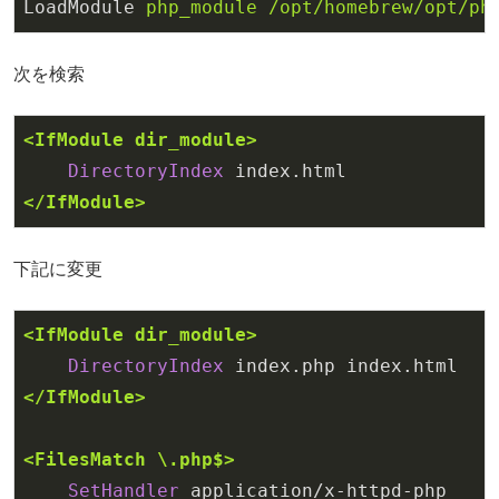
LoadModule
php_module /opt/homebrew/opt/ph
次を検索
<IfModule dir_module>
DirectoryIndex
</IfModule>
下記に変更
<IfModule dir_module>
DirectoryIndex
</IfModule>
<FilesMatch \.php$>
SetHandler