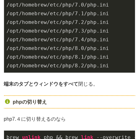
/opt/homebrew/etc/php/7.0/php.ini

/opt/homebrew/etc/php/7.1/php.ini

/opt/homebrew/etc/php/7.2/php.ini

/opt/homebrew/etc/php/7.3/php.ini

/opt/homebrew/etc/php/7.4/php.ini

/opt/homebrew/etc/php/8.0/php.ini

/opt/homebrew/etc/php/8.1/php.ini

/opt/homebrew/etc/php/8.2/php.ini
端末のタブとウィンドウをすべて
閉じる。
phpの切り替え
php7.４に切り替えるのなら
brew 
unlink
 php && brew 
link
 --overwrite -