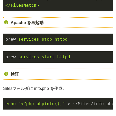
</FilesMatch>
Apache を再起動
brew
services stop httpd
brew
services start httpd
検証
Sitesフォルダに info.php を作成。
echo
"<?php phpinfo();"
 > ~/Sites/info.php