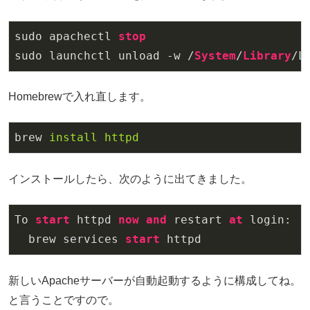
sudo apachectl 
stop
sudo launchctl unload -w /
System
/
Library
/L
Homebrewで入れ直します。
brew
install httpd
インストールしたら、次のように出てきました。
To 
start
 httpd 
now
and
 restart 
at
 login:

  brew services 
start
 httpd
新しいApacheサーバーが自動起動するように構成してね。
と言うことですので。