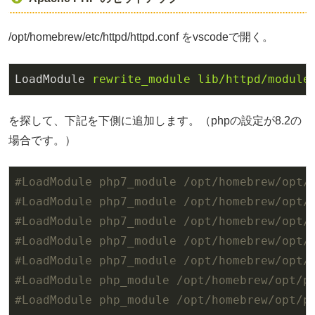
/opt/homebrew/etc/httpd/httpd.conf をvscodeで開く。
LoadModule
rewrite_module lib/httpd/module
を探して、下記を下側に追加します。（phpの設定が8.2の
場合です。）
#LoadModule php7_module /opt/homebrew/opt/
#LoadModule php7_module /opt/homebrew/opt/
#LoadModule php7_module /opt/homebrew/opt/
#LoadModule php7_module /opt/homebrew/opt/
#LoadModule php7_module /opt/homebrew/opt/
#LoadModule php_module /opt/homebrew/opt/p
#LoadModule php_module /opt/homebrew/opt/p