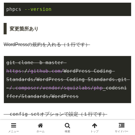
phpcs
--version
変更箇所あり
WordPressの規約を入れる（１行です）
git clone -b master 
https:
/
/github.com/
WordPress-Coding-
Standards/WordPress-Coding-Standards.git 
~
/.composer/vendor
/squizlabs/php
_codesni
ffer/Standards/WordPress
--config-set
オプションで設定（１行です）
phpcs --config-set installed_paths 
メニュー
ホーム
検索
トップ
サイドバー