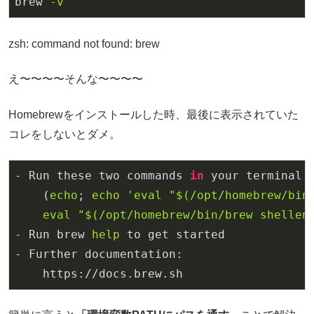
brew
-v
zsh: command not found: brew
え〜〜〜〜そんな〜〜〜〜
Homebrewをインストールした時、最後に表示されていた
コレをしないとダメ。
- Run these two commands 
in
 your terminal t
    (
echo
; 
echo
'eval "$(/opt/homebrew/bin
eval
"
$(/opt/homebrew/bin/brew shellen
- Run brew 
help
 to get started

- Further documentation:

    https://docs.brew.sh