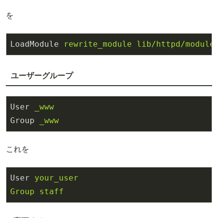
を
LoadModule
rewrite_module lib/httpd/module
ユーザーグループ
User
_www
Group
_www
これを
User
your_user
Group staff